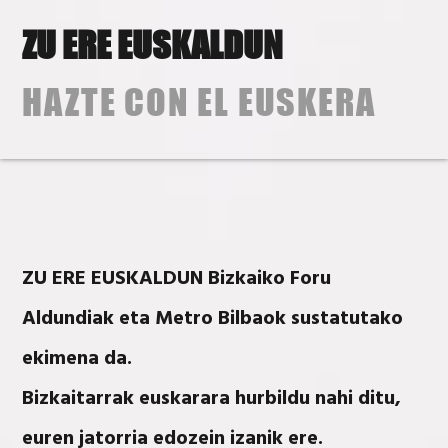
Skip
Skip
ZU ERE EUSKALDUN
to
to
MENU
primary
content
navigation
HAZTE CON EL EUSKERA
ZU ERE EUSKALDUN Bizkaiko Foru
Aldundiak eta Metro Bilbaok sustatutako
ekimena da.
Bizkaitarrak euskarara hurbildu nahi ditu,
euren jatorria edozein izanik ere.